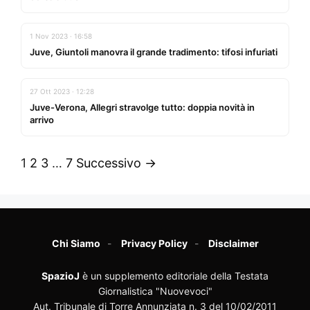
1 Nov 2023 · 16:58
Juve, Giuntoli manovra il grande tradimento: tifosi infuriati
27 Ott 2023 · 12:28
Juve-Verona, Allegri stravolge tutto: doppia novità in
arrivo
1
2
3
…
7
Successivo →
Chi Siamo
Privacy Policy
Disclaimer
SpazioJ
è un supplemento editoriale della Testata
Giornalistica "Nuovevoci"
Aut. Tribunale di Torre Annunziata n. 3 del 10/02/2011