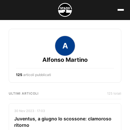
Vai
al
contenuto
A
Alfonso Martino
125
articoli pubblicati
ULTIMI ARTICOLI
125 totali
30 Nov 2023 · 17:03
Juventus, a giugno lo scossone: clamoroso
ritorno