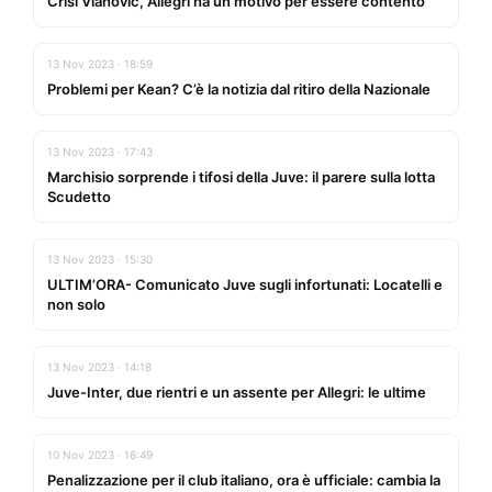
Crisi Vlahovic, Allegri ha un motivo per essere contento
13 Nov 2023 · 18:59
Problemi per Kean? C’è la notizia dal ritiro della Nazionale
13 Nov 2023 · 17:43
Marchisio sorprende i tifosi della Juve: il parere sulla lotta
Scudetto
13 Nov 2023 · 15:30
ULTIM’ORA- Comunicato Juve sugli infortunati: Locatelli e
non solo
13 Nov 2023 · 14:18
Juve-Inter, due rientri e un assente per Allegri: le ultime
10 Nov 2023 · 16:49
Penalizzazione per il club italiano, ora è ufficiale: cambia la