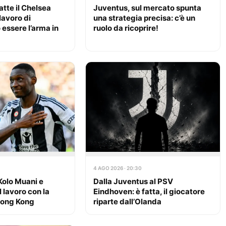
tte il Chelsea
Juventus, sul mercato spunta
lavoro di
una strategia precisa: c’è un
essere l’arma in
ruolo da ricoprire!
4 AGO 2026 · 20:30
olo Muani e
Dalla Juventus al PSV
l lavoro con la
Eindhoven: è fatta, il giocatore
Hong Kong
riparte dall’Olanda