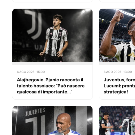
6 AGO 2026 · 15:00
6 AGO 2026 · 13:00
Alajbegovic, Pjanic racconta il
Juventus, forc
talento bosniaco: “Può nascere
Lucumí: pront
qualcosa di importante…”
strategica!