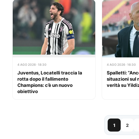
4 AGO 2026 · 18:30
4 AGO 2026 · 16:30
Juventus, Locatelli traccia la
Spalletti: “Anc
rotta dopo il fallimento
situazioni sul 
Champions: c’è un nuovo
verità su Yild
obiettivo
1
2