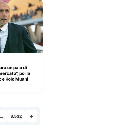
ora un paio di
mercato”, poi la
iz e Kolo Muani
…
3.532
→