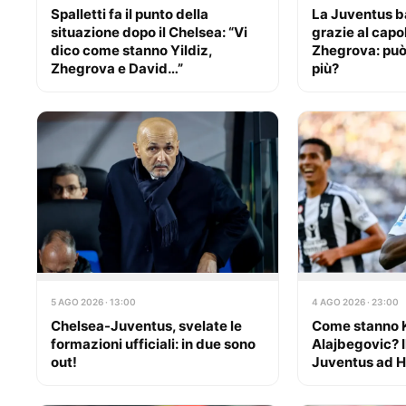
Spalletti fa il punto della
La Juventus ba
situazione dopo il Chelsea: “Vi
grazie al capo
dico come stanno Yildiz,
Zhegrova: può 
Zhegrova e David…”
più?
5 AGO 2026 · 13:00
4 AGO 2026 · 23:00
Chelsea-Juventus, svelate le
Come stanno K
formazioni ufficiali: in due sono
Alajbegovic? I
out!
Juventus ad 