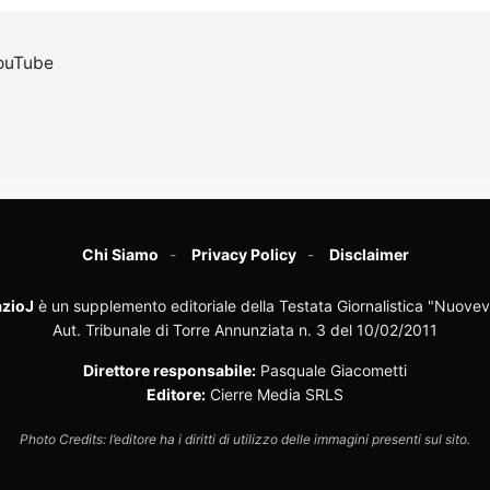
ouTube
Chi Siamo
Privacy Policy
Disclaimer
zioJ
è un supplemento editoriale della Testata Giornalistica "Nuovev
Aut. Tribunale di Torre Annunziata n. 3 del 10/02/2011
Direttore responsabile:
Pasquale Giacometti
Editore:
Cierre Media SRLS
Photo Credits: l’editore ha i diritti di utilizzo delle immagini presenti sul sito.