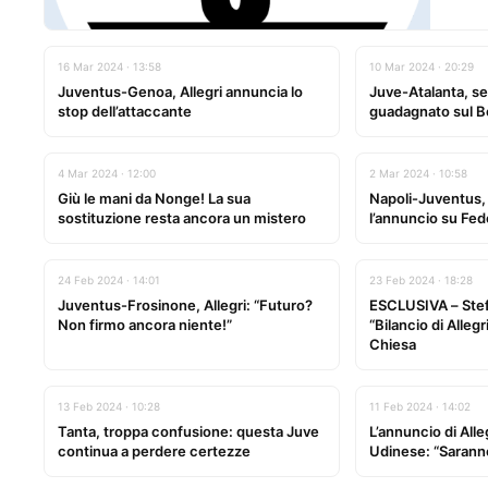
16 Mar 2024 · 13:58
10 Mar 2024 · 20:29
Juventus-Genoa, Allegri annuncia lo
Juve-Atalanta, sen
stop dell’attaccante
guadagnato sul B
4 Mar 2024 · 12:00
2 Mar 2024 · 10:58
Giù le mani da Nonge! La sua
Napoli-Juventus, p
sostituzione resta ancora un mistero
l’annuncio su Fed
24 Feb 2024 · 14:01
23 Feb 2024 · 18:28
Juventus-Frosinone, Allegri: “Futuro?
ESCLUSIVA – Stef
Non firmo ancora niente!”
“Bilancio di Allegr
Chiesa
13 Feb 2024 · 10:28
11 Feb 2024 · 14:02
Tanta, troppa confusione: questa Juve
L’annuncio di All
continua a perdere certezze
Udinese: “Saranno 