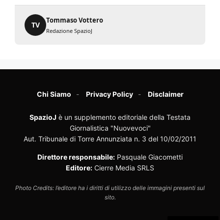
Tommaso Vottero
TV
Redazione SpazioJ
Chi Siamo
Privacy Policy
Disclaimer
SpazioJ
è un supplemento editoriale della Testata
Giornalistica "Nuovevoci"
Aut. Tribunale di Torre Annunziata n. 3 del 10/02/2011
Direttore responsabile:
Pasquale Giacometti
Editore:
Cierre Media SRLS
Photo Credits: l’editore ha i diritti di utilizzo delle immagini presenti sul
sito.