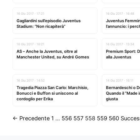
16 Giu 2017 · 17:21
16 Giu 2017 · 16:48
Gagliardini sull’episodio Juventus
Juventus Femminil
Stadium: ”Non ricapiterà”
l’annuncio: i perc
16 Giu 2017 · 16:21
16 Giu 2017 · 15:34
AS – Anche la Juventus, oltre al
Premium Sport: 
Manchester United, su André Gomes
alla Juventus
16 Giu 2017 · 14:52
14 Giu 2017 · 16:11
Tragedia Piazza San Carlo: Marchisio,
Bernardeschi o D
Bonucci e Buffon si uniscono al
Quando il ”Made in
cordoglio per Erika
giusta
← Precedente
1
…
556
557
558
559
560
Succes