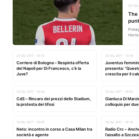
23 Giu
The 
punt
Protag
Hector
23 Giu 2017 · 16:13
23 Giu 2017 · 15:45
Corriere di Bologna – Respinta offerta
Juventus femminil
del Napoli per Di Francesco, c’è la
presenta: ”Questo
Juve?
crescita per il ca
23 Giu 2017 · 15:04
16 Giu 2017 · 19:50
CdS – Rincaro dei prezzi dello Stadium,
Gianluca Di Marzi
la protesta dei tifosi
colloquio per due
16 Giu 2017 · 19:06
16 Giu 2017 · 18:19
Neto: incontro in corso a Casa Milan tra
Radio Crc – Anche
società e agente
l’assalto a Szcze