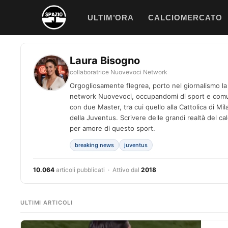
Vai
ULTIM’ORA
CALCIOMERCATO
al
contenuto
Laura Bisogno
collaboratrice Nuovevoci Network
Orgogliosamente flegrea, porto nel giornalismo la t
network Nuovevoci, occupandomi di sport e comun
con due Master, tra cui quello alla Cattolica di Mila
della Juventus. Scrivere delle grandi realtà del c
per amore di questo sport.
breaking news
juventus
10.064
articoli pubblicati · Attivo dal
2018
ULTIMI ARTICOLI