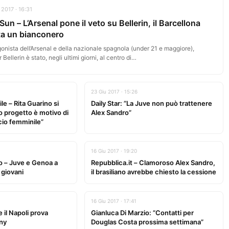
 2017 · 16:31
Sun – L’Arsenal pone il veto su Bellerin, il Barcellona
a un bianconero
onista dell’Arsenal e della nazionale spagnola (under 21 e maggiore),
 Bellerin è stato, negli ultimi giorni, al centro di…
23 Giu 2017 · 15:26
e – Rita Guarino si
Daily Star: ”La Juve non può trattenere
 progetto è motivo di
Alex Sandro”
lcio femminile”
16 Giu 2017 · 19:20
o – Juve e Genoa a
Repubblica.it – Clamoroso Alex Sandro,
 giovani
il brasiliano avrebbe chiesto la cessione
16 Giu 2017 · 17:41
 il Napoli prova
Gianluca Di Marzio: ”Contatti per
sny
Douglas Costa prossima settimana”