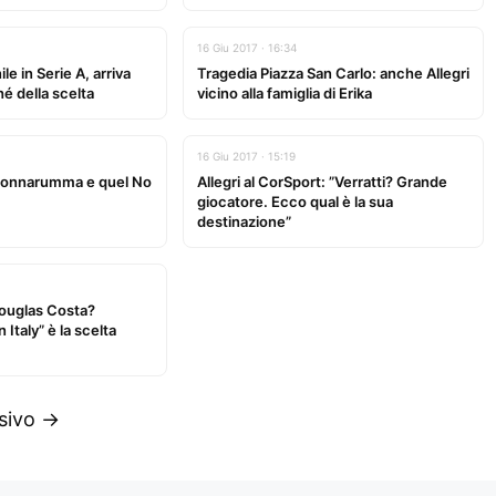
16 Giu 2017 · 16:34
e in Serie A, arriva
Tragedia Piazza San Carlo: anche Allegri
hé della scelta
vicino alla famiglia di Erika
16 Giu 2017 · 15:19
Donnarumma e quel No
Allegri al CorSport: ”Verratti? Grande
giocatore. Ecco qual è la sua
destinazione”
ouglas Costa?
 Italy” è la scelta
sivo →