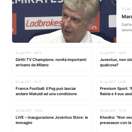
6 Lug 
Marc
Dall’I
talent
6 Lug 2017 · 16:13
6 Lug 2017 · 16:00
Diritti TV Champions: novità importanti
Juventus, non st
arrivano da Milano
qualcosa?
6 Lug 2017 · 15:17
6 Lug 2017 · 14:56
France Football: il Psg può lasciar
Premium Sport: ”A
andare Matuidi ad una condizione
Raiola e il suo ass
30 Giu 2017 · 19:19
30 Giu 2017 · 17:37
LIVE – Inaugurazione Juventus Store: le
Khedira: ”Non vedo 
immagini
preseason con la