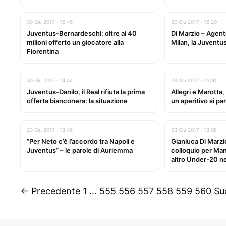
30 Giu 2017 · 16:46
30 Giu 2017 · 16:20
Juventus-Bernardeschi: oltre ai 40
Di Marzio – Agent
milioni offerto un giocatore alla
Milan, la Juventus
Fiorentina
30 Giu 2017 · 14:44
28 Giu 2017 · 22:41
Juventus-Danilo, il Real rifiuta la prima
Allegri e Marotta,
offerta bianconera: la situazione
un aperitivo si pa
23 Giu 2017 · 18:46
23 Giu 2017 · 18:08
”Per Neto c’è l’accordo tra Napoli e
Gianluca Di Marzio
Juventus” – le parole di Auriemma
colloquio per Ma
altro Under-20 nel
← Precedente
1
…
555
556
557
558
559
560
Su