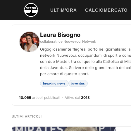
Vai
ULTIM’ORA
CALCIOMERCATO
al
contenuto
Laura Bisogno
collaboratrice Nuovevoci Network
Orgogliosamente flegrea, porto nel giornalismo la t
network Nuovevoci, occupandomi di sport e comun
con due Master, tra cui quello alla Cattolica di Mila
della Juventus. Scrivere delle grandi realtà del c
per amore di questo sport.
breaking news
juventus
10.065
articoli pubblicati · Attivo dal
2018
ULTIMI ARTICOLI