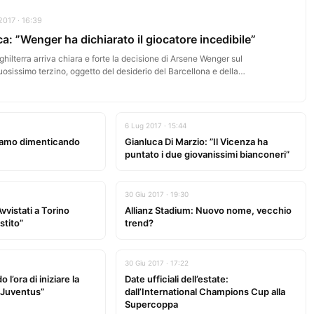
2017 · 16:39
a: ”Wenger ha dichiarato il giocatore incedibile”
nghilterra arriva chiara e forte la decisione di Arsene Wenger sul
uosissimo terzino, oggetto del desiderio del Barcellona e della…
6 Lug 2017 · 15:44
iamo dimenticando
Gianluca Di Marzio: ”Il Vicenza ha
puntato i due giovanissimi bianconeri”
30 Giu 2017 · 19:30
vvistati a Torino
Allianz Stadium: Nuovo nome, vecchio
istito”
trend?
30 Giu 2017 · 17:22
l’ora di iniziare la
Date ufficiali dell’estate:
 Juventus”
dall’International Champions Cup alla
Supercoppa