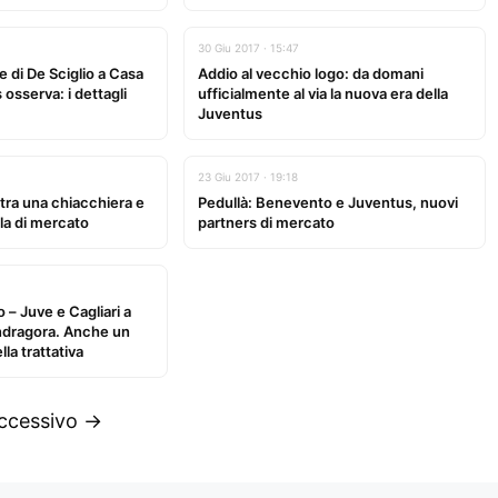
30 Giu 2017 · 15:47
e di De Sciglio a Casa
Addio al vecchio logo: da domani
 osserva: i dettagli
ufficialmente al via la nuova era della
Juventus
23 Giu 2017 · 19:18
 tra una chiacchiera e
Pedullà: Benevento e Juventus, nuovi
rla di mercato
partners di mercato
 – Juve e Cagliari a
ndragora. Anche un
la trattativa
ccessivo →