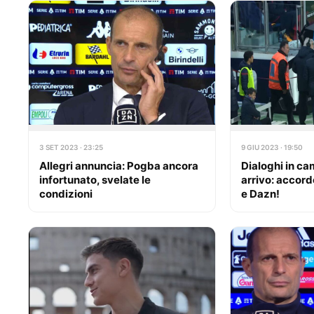
3 SET 2023 · 23:25
9 GIU 2023 · 19:50
Allegri annuncia: Pogba ancora
Dialoghi in ca
infortunato, svelate le
arrivo: accord
condizioni
e Dazn!