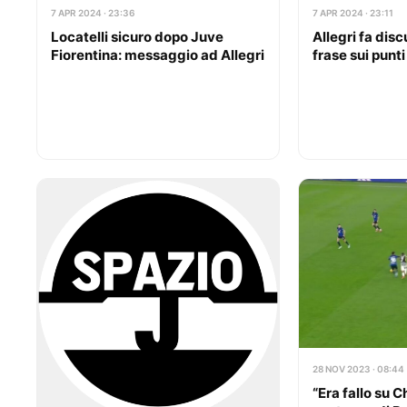
7 APR 2024 · 23:36
7 APR 2024 · 23:11
Locatelli sicuro dopo Juve
Allegri fa disc
Fiorentina: messaggio ad Allegri
frase sui punti
28 NOV 2023 · 08:44
“Era fallo su C