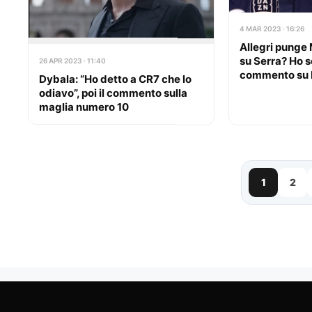
4 MAR 2023 · 16:26
Allegri punge 
su Serra? Ho sor
26 APR 2023 · 11:40
commento su 
Dybala: “Ho detto a CR7 che lo
odiavo”, poi il commento sulla
maglia numero 10
1
2