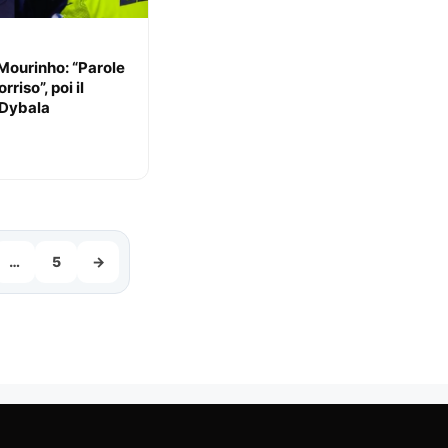
Mourinho: “Parole
riso”, poi il
Dybala
…
5
→