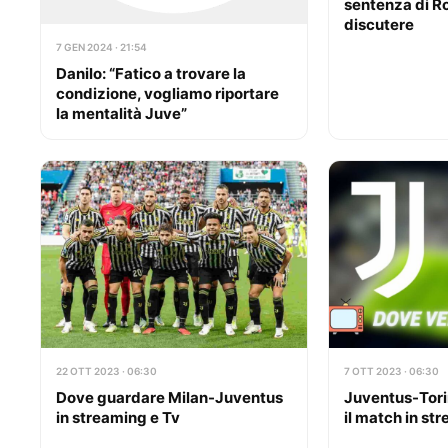
sentenza di Ro
discutere
7 GEN 2024 · 21:54
Danilo: “Fatico a trovare la
condizione, vogliamo riportare
la mentalità Juve”
22 OTT 2023 · 06:30
7 OTT 2023 · 06:30
Dove guardare Milan-Juventus
Juventus-Tori
in streaming e Tv
il match in st