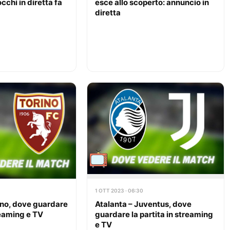
cchi in diretta fa
esce allo scoperto: annuncio in
diretta
1 OTT 2023 · 06:30
no, dove guardare
Atalanta – Juventus, dove
reaming e TV
guardare la partita in streaming
e TV