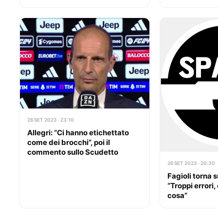
26 SET 2023 · 23:10
Allegri: “Ci hanno etichettato
come dei brocchi”, poi il
commento sullo Scudetto
26 SET 2023 · 20:30
Fagioli torna 
“Troppi errori,
cosa”