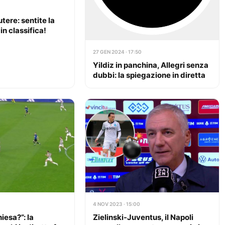
utere: sentite la
 in classifica!
27 GEN 2024 · 17:50
Yildiz in panchina, Allegri senza
dubbi: la spiegazione in diretta
4 NOV 2023 · 15:00
hiesa?”: la
Zielinski-Juventus, il Napoli