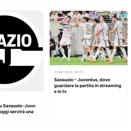
23 SET 2023 · 06:30
Sassuolo – Juventus, dove
guardare la partita in streaming
e in tv
su Sassuolo-Juve:
 oggi servirà una