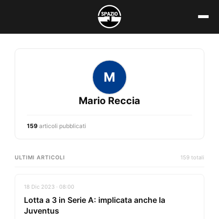
Vai
al
contenuto
M
Mario Reccia
159
articoli pubblicati
ULTIMI ARTICOLI
159 totali
18 Dic 2023 · 08:00
Lotta a 3 in Serie A: implicata anche la
Juventus