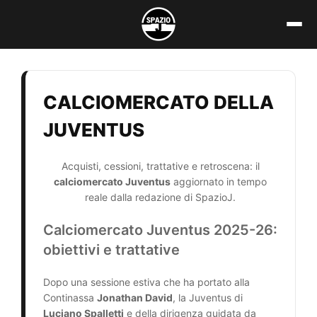
Vai
al
contenuto
CALCIOMERCATO DELLA
JUVENTUS
Acquisti, cessioni, trattative e retroscena: il
calciomercato Juventus
aggiornato in tempo
reale dalla redazione di SpazioJ.
Calciomercato Juventus 2025-26:
obiettivi e trattative
Dopo una sessione estiva che ha portato alla
Continassa
Jonathan David
, la Juventus di
Luciano Spalletti
e della dirigenza guidata da