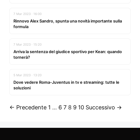
7 Mar 2023 · 16:00
Rinnovo Alex Sandro, spunta una novità importante sulla
formula
7 Mar 2023 · 15:20
Arriva la sentenza del giudice sportivo per Kean: quando
tornerà?
5 Mar 2023 · 13:20
Dove vedere Roma-Juventus in tv e streaming: tutte le
soluzioni
← Precedente
1
…
6
7
8
9
10
Successivo →