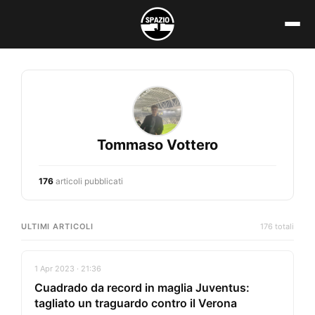
Vai
al
contenuto
Tommaso Vottero
176
articoli pubblicati
ULTIMI ARTICOLI
176 totali
1 Apr 2023 · 21:36
Cuadrado da record in maglia Juventus:
tagliato un traguardo contro il Verona