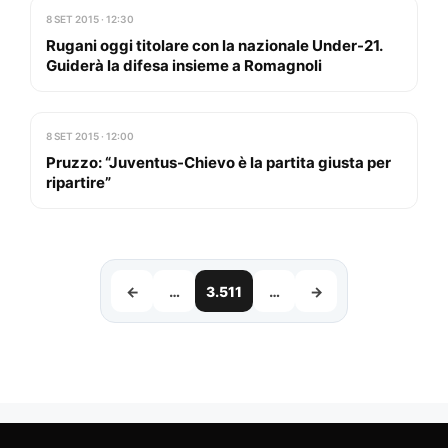
8 SET 2015 · 12:30
Rugani oggi titolare con la nazionale Under-21.
Guiderà la difesa insieme a Romagnoli
8 SET 2015 · 12:00
Pruzzo: “Juventus-Chievo è la partita giusta per
ripartire”
←
…
3.511
…
→