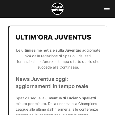
Vai
al
contenuto
ULTIM’ORA JUVENTUS
Le
ultimissime notizie sulla Juventus
aggiornate
h24 dalla redazione di SpazioJ: risultati,
formazioni, conferenze stampa e tutto quello che
succede alla Continassa.
News Juventus oggi:
aggiornamenti in tempo reale
SpazioJ segue la
Juventus di Luciano Spalletti
minuto per minuto. Dalla rincorsa alla Champions
League alle ultime dall’infermeria, alle conferenze
stampa dell’allenatore: ogni giorno la nostra