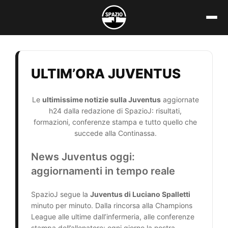
Vai
al
contenuto
ULTIM’ORA JUVENTUS
Le
ultimissime notizie sulla Juventus
aggiornate
h24 dalla redazione di SpazioJ: risultati,
formazioni, conferenze stampa e tutto quello che
succede alla Continassa.
News Juventus oggi:
aggiornamenti in tempo reale
SpazioJ segue la
Juventus di Luciano Spalletti
minuto per minuto. Dalla rincorsa alla Champions
League alle ultime dall’infermeria, alle conferenze
stampa dell’allenatore: ogni giorno la nostra