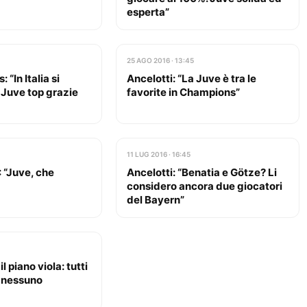
esperta”
25 AGO 2016 · 13:45
 “In Italia si
Ancelotti: “La Juve è tra le
 Juve top grazie
favorite in Champions”
11 LUG 2016 · 16:45
: “Juve, che
Ancelotti: “Benatia e Götze? Li
considero ancora due giocatori
del Bayern”
l piano viola: tutti
 nessuno