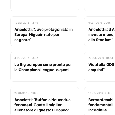
12 SET 2016 · 12:45
9 SET 2016 · 09:15
Ancelotti: “Juve protagonista in
Ancelotti ad As:
Europa. Higuaín nato per
investe meno,
segnare”
allo Stadium”
4 AGO 2016 · 18:02
29 LUG 2016 · 10:34
Le Big europee sono pronte per
Vidal alla GDS
la Champions League, o quasi
acquisti”
29 GIU 2016 · 10:30
17 GIU 2016 · 08:30
Ancelotti: “Buffon e Neuer due
Bernardeschi, i
fenomeni. Conte il miglior
fondamentali,
allenatore di questo Europeo”
incedibile