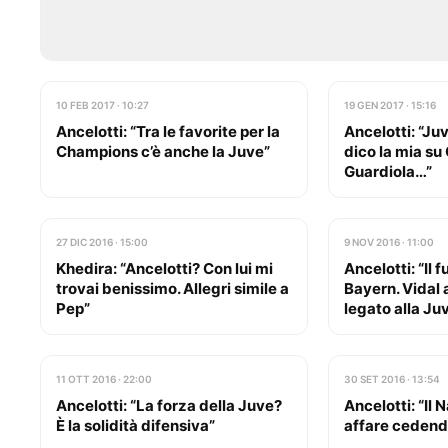
10 FEB 2017 · 10:27
19 GEN 2017 · 15:16
Ancelotti: “Tra le favorite per la
Ancelotti: “Ju
Champions c’è anche la Juve”
dico la mia su
Guardiola…”
27 DIC 2016 · 15:00
9 NOV 2016 · 11:00
Khedira: “Ancelotti? Con lui mi
Ancelotti: “Il 
trovai benissimo. Allegri simile a
Bayern. Vidal
Pep”
legato alla Ju
11 OTT 2016 · 22:00
30 SET 2016 · 13:54
Ancelotti: “La forza della Juve?
Ancelotti: “Il 
È la solidità difensiva”
affare cedend