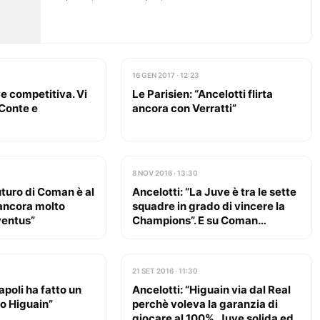
16 GEN 2017 · 12:23
ve competitiva. Vi
Le Parisien: “Ancelotti flirta
 Conte e
ancora con Verratti”
8 NOV 2016 · 13:30
futuro di Coman è al
Ancelotti: “La Juve è tra le sette
 ancora molto
squadre in grado di vincere la
ventus”
Champions”. E su Coman…
21 SET 2016 · 11:30
Napoli ha fatto un
Ancelotti: “Higuain via dal Real
o Higuain”
perchè voleva la garanzia di
giocare al 100%. Juve solida ed