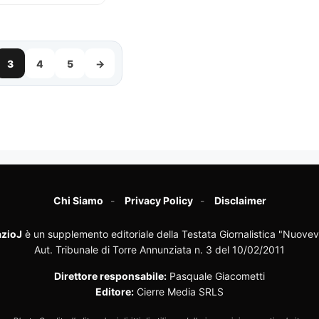
3
4
5
→
Chi Siamo
Privacy Policy
Disclaimer
zioJ
è un supplemento editoriale della Testata Giornalistica "Nuovev
Aut. Tribunale di Torre Annunziata n. 3 del 10/02/2011
Direttore responsabile:
Pasquale Giacometti
Editore:
Cierre Media SRLS