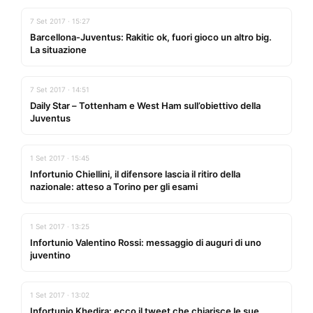
7 Set 2017 · 15:27
Barcellona-Juventus: Rakitic ok, fuori gioco un altro big.
La situazione
7 Set 2017 · 14:51
Daily Star – Tottenham e West Ham sull’obiettivo della
Juventus
1 Set 2017 · 15:45
Infortunio Chiellini, il difensore lascia il ritiro della
nazionale: atteso a Torino per gli esami
1 Set 2017 · 13:25
Infortunio Valentino Rossi: messaggio di auguri di uno
juventino
1 Set 2017 · 13:02
Infortunio Khedira: ecco il tweet che chiarisce le sue