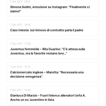
7 Set 2017 · 19:01
Simona Sodini, emozione su Instagram: ”Finalmente ci
siamo!”
7 Set 2017 · 18:16
Caso Iniesta: sul rinnovo di contratto parla il padre
7 Set 2017 · 17:36
Juventus femminile – Rita Guarino: ”C’è attesa sulla
Juventus, ma le favorite restano loro…”
7 Set 2017 · 17:10
Calciomercato inglese – Marotta: ”Necessaria una
decisione omogenea”
7 Set 2017 · 16:43
Gianluca Di Marzio – Fuori l’elenco allenatori Uefa A.
Anche un ex Juventino in lista