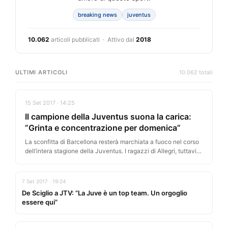
breaking news
juventus
10.062
articoli pubblicati · Attivo dal
2018
ULTIMI ARTICOLI
10.062 totali
15 Set 2017 · 14:25
Il campione della Juventus suona la carica:
”Grinta e concentrazione per domenica”
La sconfitta di Barcellona resterà marchiata a fuoco nel corso
dell’intera stagione della Juventus. I ragazzi di Allegri, tuttavia,
come…
7 Set 2017 · 19:24
De Sciglio a JTV: ”La Juve è un top team. Un orgoglio
essere qui”