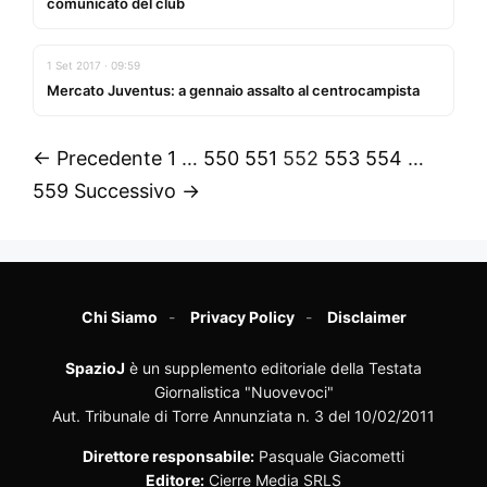
comunicato del club
1 Set 2017 · 09:59
Mercato Juventus: a gennaio assalto al centrocampista
← Precedente
1
…
550
551
552
553
554
…
559
Successivo →
Chi Siamo
Privacy Policy
Disclaimer
SpazioJ
è un supplemento editoriale della Testata
Giornalistica "Nuovevoci"
Aut. Tribunale di Torre Annunziata n. 3 del 10/02/2011
Direttore responsabile:
Pasquale Giacometti
Editore:
Cierre Media SRLS