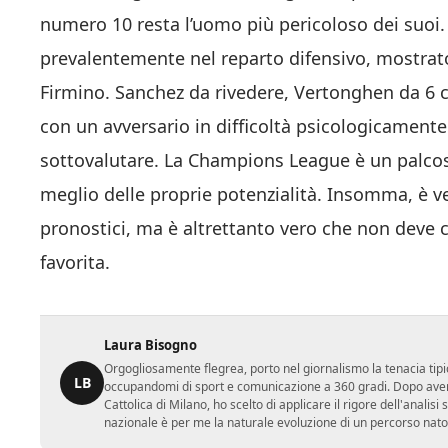
numero 10 resta l’uomo più pericoloso dei suoi. 
prevalentemente nel reparto difensivo, mostratos
Firmino. Sanchez da rivedere, Vertonghen da 6 c
con un avversario in difficoltà psicologicament
sottovalutare. La Champions League è un palcosc
meglio delle proprie potenzialità. Insomma, è ve
pronostici, ma è altrettanto vero che non deve c
favorita.
Laura Bisogno
Orgogliosamente flegrea, porto nel giornalismo la tenacia tipi
LB
occupandomi di sport e comunicazione a 360 gradi. Dopo aver 
Cattolica di Milano, ho scelto di applicare il rigore dell'analisi
nazionale è per me la naturale evoluzione di un percorso nato