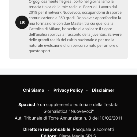
Orgogliosamente flegrea, porto nel giornalismo la
tenacia tipica delle mie radici di Pozzuoli. Lavoro dal
2018 per il network Nuovevoci, occupandomi di sport e
comunicazione a 360 gradi. Dopo aver approfondito la
LB
mia formazione con due Master, tra cui quello alla
Cattolica di Milano, ho scelto di applicare il rigore
dell'analisi sportiva al racconto della Juventus. Scrivere
delle grandi realtà del calcio nazionale è per me la
naturale evoluzione di un percorso nato per amore di
questo sport.
Chi Siamo
Privacy Policy
Disclaimer
SpazioJ
è un supplemento editoriale della Testata
Giornalistica "Nuovevoci"
Aut. Tribunale di Torre Annunziata n. 3 del 10/02/2011
Direttore responsabile:
Pasquale Giacometti
Editore:
Cierre Media SRLS