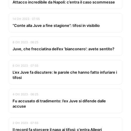
Attacco incredibile da Napoli: c’entra il caso scommesse
14 Ott 2023 · 07:55
“Conte alla Juve a fine stagione”: tifosi in visibilio
8 Ott 2023 · 06:25
Juve, che frecciatina dell’ex ‘bianconero’: avete sentito?
6 Ott 2023 · 07:55
L’ex Juve fa discutere: le parole che hanno fatto infuriare i
tifosi
4 Ott 2023 · 06:25
Fu accusato di tradimento: l’ex Juve si difende dalle
accuse
2 Ott 2023 · 07:55
Il record fa storcere il naso ai tifosi: c’entra Allegri