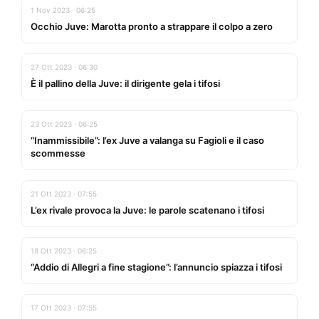
1 Nov 2023 · 06:25
Occhio Juve: Marotta pronto a strappare il colpo a zero
27 Ott 2023 · 06:30
È il pallino della Juve: il dirigente gela i tifosi
23 Ott 2023 · 06:25
“Inammissibile”: l’ex Juve a valanga su Fagioli e il caso
scommesse
21 Ott 2023 · 07:55
L’ex rivale provoca la Juve: le parole scatenano i tifosi
18 Ott 2023 · 06:25
“Addio di Allegri a fine stagione”: l’annuncio spiazza i tifosi
17 Ott 2023 · 07:55