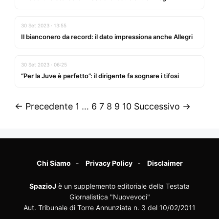
30 Set 2023 · 13:55
Il bianconero da record: il dato impressiona anche Allegri
30 Set 2023 · 06:25
“Per la Juve è perfetto”: il dirigente fa sognare i tifosi
← Precedente
1
…
6
7
8
9
10
Successivo →
Chi Siamo
Privacy Policy
Disclaimer
SpazioJ
è un supplemento editoriale della Testata
Giornalistica "Nuovevoci"
Aut. Tribunale di Torre Annunziata n. 3 del 10/02/2011