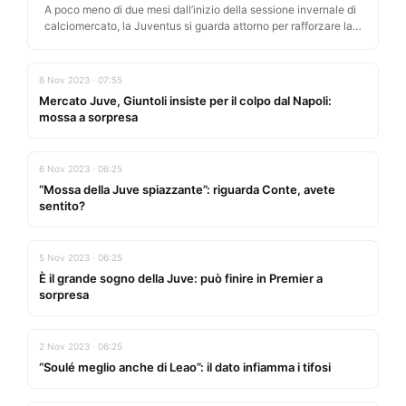
A poco meno di due mesi dall’inizio della sessione invernale di
calciomercato, la Juventus si guarda attorno per rafforzare la…
6 Nov 2023 · 07:55
Mercato Juve, Giuntoli insiste per il colpo dal Napoli:
mossa a sorpresa
6 Nov 2023 · 06:25
“Mossa della Juve spiazzante”: riguarda Conte, avete
sentito?
5 Nov 2023 · 06:25
È il grande sogno della Juve: può finire in Premier a
sorpresa
2 Nov 2023 · 06:25
“Soulé meglio anche di Leao”: il dato infiamma i tifosi