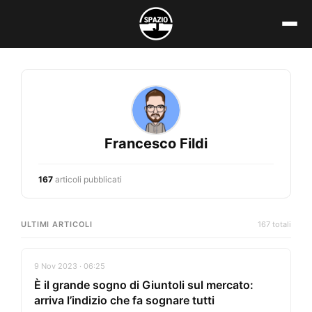
Vai
al
contenuto
Francesco Fildi
167
articoli pubblicati
ULTIMI ARTICOLI
167 totali
9 Nov 2023 · 06:25
È il grande sogno di Giuntoli sul mercato:
arriva l’indizio che fa sognare tutti