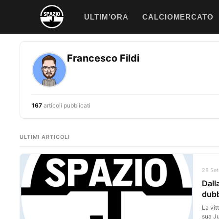
Vai
ULTIM’ORA
CALCIOMERCATO
al
contenuto
Francesco Fildi
167
articoli pubblicati
ULTIMI ARTICOLI
28 Set
Dall
dub
La vit
sua J