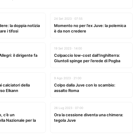
24 Set 2023 · 07:55
ere: la doppia notizia
Momento no per l’ex Juve: la polemica
are i tifosi
è da non credere
19 Set 2023 · 14:00
legri: il dirigente fa
Colpaccio low-cost dall’Inghilterra:
Giuntoli spinge per l’erede di Pogba
9 Ago 2023 · 21:00
 calciatori della
Colpo dalla Juve con lo scambio:
iso Elkann
assalto Roma
26 Lug 2023 · 07:00
o, c’è un
Ora la cessione diventa una chimera:
la Nazionale per la
tegola Juve