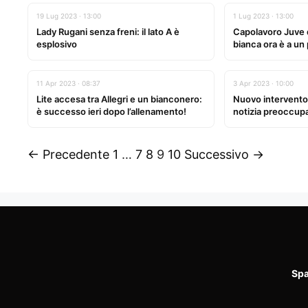
19 Lug 2023 · 13:00
1 Lug 2023 · 13:00
Lady Rugani senza freni: il lato A è
Capolavoro Juve d
esplosivo
bianca ora è a un
11 Apr 2023 · 08:37
3 Apr 2023 · 10:00
Lite accesa tra Allegri e un bianconero:
Nuovo intervento
è successo ieri dopo l’allenamento!
notizia preoccupa 
← Precedente
1
…
7
8
9
10
Successivo →
Spa