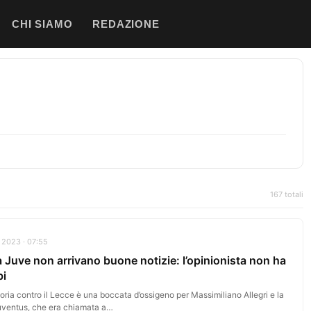
CHI SIAMO
REDAZIONE
167 totali
 2023 · 07:55
a Juve non arrivano buone notizie: l’opinionista non ha
bi
toria contro il Lecce è una boccata d’ossigeno per Massimiliano Allegri e la
uventus, che era chiamata a…