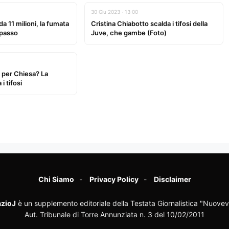
30 Giu 2023 · 13:00
a 11 milioni, la fumata
Cristina Chiabotto scalda i tifosi della
 passo
Juve, che gambe (Foto)
 per Chiesa? La
i tifosi
Chi Siamo
Privacy Policy
Disclaimer
zioJ
è un supplemento editoriale della Testata Giornalistica "Nuovev
Aut. Tribunale di Torre Annunziata n. 3 del 10/02/2011