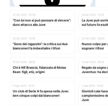
27 Set 2023 · 07:55
24 Set 2023 · 13:55
“Con lui non si può pensare di vincere”:
La Juve può sorrid
duro attacco alla Juve
sul futuro fa esult
23 Set 2023 · 14:40
20 Set 2023 · 08:00
“Sono dei ragazzini”: la critica sui due
Nuovo colpo per Al
bianconeri fa imbestialire i tifosi
sognare i tifosi
15 Set 2023 · 08:00
15 Set 2023 · 06:30
Chi è Nif Brascia, fidanzata di Moise
Regalo da sogno ai
Kean: figli, età, origini
Juventus: ha dec
5 Ago 2023 · 19:47
1 Ago 2023 · 16:00
Un club di Serie A fa spesa nella Juve:
Giuntoli cala l’ass
ben cinque colpi dai bianconeri
campionissimo del
Juve