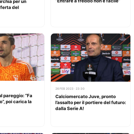
“Entrare a freddo non è facile”
urchia per un
ferta del
26 FEB 2023 · 23:30
l pareggio: “Fa
Calciomercato Juve, pronto
o”, poi carica la
l’assalto per il portiere del futuro:
dalla Serie A!