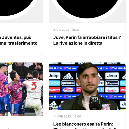
2 APR 2024 · 20:47
 Juventus, può
Juve, Perin fa arrabbiare i tifosi?
oma: trasferimento
La rivelazione in diretta
14 APR 2023 · 15:00
L’ex bianconero esalta Perin: