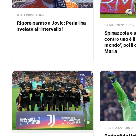
3 SET 2022 · 15:55
Rigore parato a Jovic: Perin l’ha
26 AGO 2022 · 12:15
svelato all’intervallo!
Spinazzola è s
contro uno è il
mondo”, poi i
Maria
21 APR 2022 · 00:13
Perin sfida l’I