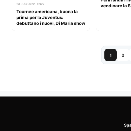
23 LUG 2022 · 12:27
vendicare la 
Tournée americana, buona la
prima per la Juventus:
debuttano i nuovi, Di Maria show
1
2
Spa