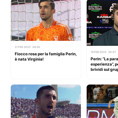
21 FEB 2023 · 08:26
19 FEB 2023 · 20:47
Fiocco rosa per la famiglia Perin,
Perin: “La par
è nata Virginia!
esperienza”, p
brividi sul gr