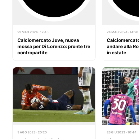
29 MAG 2024 · 17:45
24 MAG 2024 · 14:20
Calciomercato Juve, nuova
Calciomercato
mossa per Di Lorenzo: pronte tre
andare alla R
contropartite
in estate
9 AGO 2023 · 20:20
26 GIU 2023 · 10:44