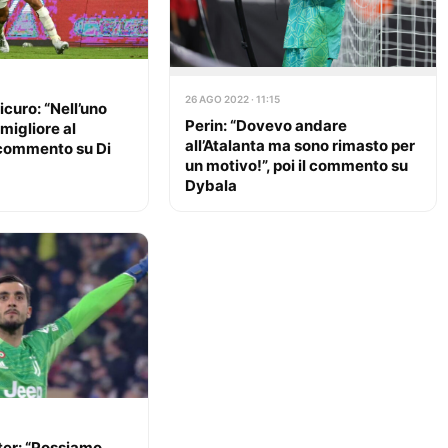
26 AGO 2022 · 11:15
icuro: “Nell’uno
Perin: “Dovevo andare
 migliore al
all’Atalanta ma sono rimasto per
l commento su Di
un motivo!”, poi il commento su
Dybala
nter: “Possiamo