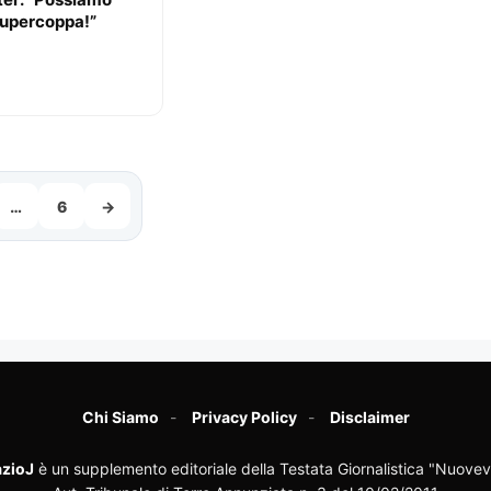
Supercoppa!”
…
6
→
Chi Siamo
Privacy Policy
Disclaimer
zioJ
è un supplemento editoriale della Testata Giornalistica "Nuovev