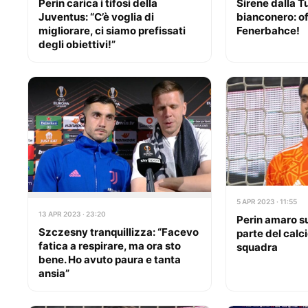
Perin carica i tifosi della
Sirene dalla T
Juventus: “C’è voglia di
bianconero: of
migliorare, ci siamo prefissati
Fenerbahce!
degli obiettivi!”
5 APR 2023 · 11:55
13 APR 2023 · 23:20
Perin amaro su
Szczesny tranquillizza: “Facevo
parte del calci
fatica a respirare, ma ora sto
squadra
bene. Ho avuto paura e tanta
ansia”