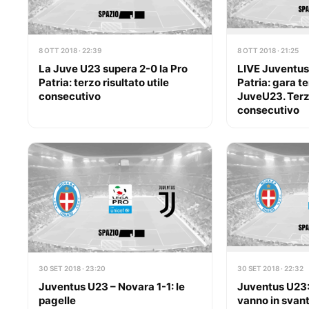
8 OTT 2018 · 22:39
8 OTT 2018 · 21:25
La Juve U23 supera 2-0 la Pro
LIVE Juventus
Patria: terzo risultato utile
Patria: gara t
consecutivo
JuveU23. Terzo
consecutivo
30 SET 2018 · 23:20
30 SET 2018 · 22:32
Juventus U23 – Novara 1-1: le
Juventus U23:
pagelle
vanno in svant