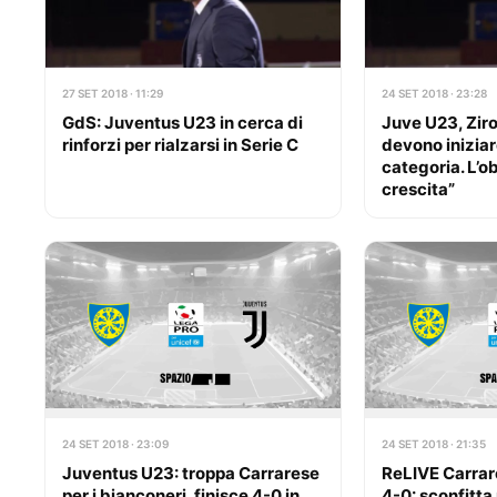
27 SET 2018 · 11:29
24 SET 2018 · 23:28
GdS: Juventus U23 in cerca di
Juve U23, Ziron
rinforzi per rialzarsi in Serie C
devono iniziar
categoria. L’ob
crescita”
24 SET 2018 · 23:09
24 SET 2018 · 21:35
Juventus U23: troppa Carrarese
ReLIVE Carra
per i bianconeri, finisce 4-0 in
4-0: sconfitta