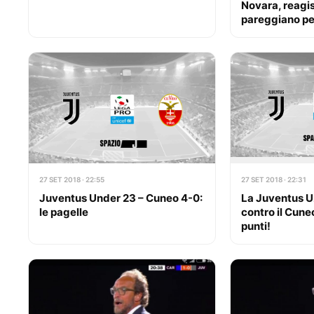
Novara, reagi
pareggiano pe
27 SET 2018 · 22:55
27 SET 2018 · 22:31
Juventus Under 23 – Cuneo 4-0:
La Juventus U
le pagelle
contro il Cune
punti!