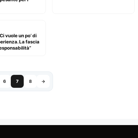
i vuole un po’ di
erienza. La fascia
esponsabilità”
6
7
8
→