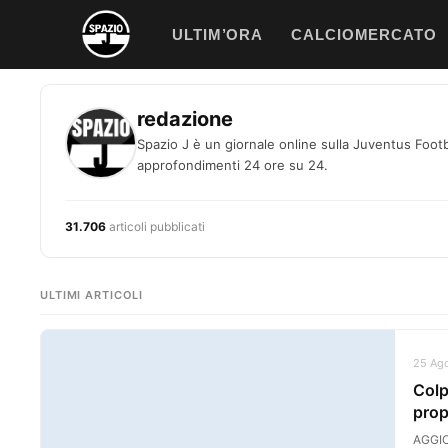
Vai
ULTIM’ORA
CALCIOMERCATO
al
contenuto
redazione
Spazio J è un giornale online sulla Juventus Footba
approfondimenti 24 ore su 24.
31.706
articoli pubblicati
ULTIMI ARTICOLI
25 Ago
Colp
prop
AGGIO