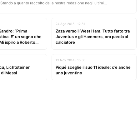
. Stando a quanto raccolto dalla nostra redazione negli ultimi…
24 Ago 2015 · 12:51
Sandro: “Prima
Zaza verso il West Ham. Tutto fatto tra
tica. E’ un sogno che
Juventus e gli Hammers, ora parola al
Mi ispiro a Roberto
calciatore
13 Nov 2014 · 15:30
ca, Lichtsteiner
Piqué sceglie il suo 11 ideale: c’è anche
 di Messi
uno juventino