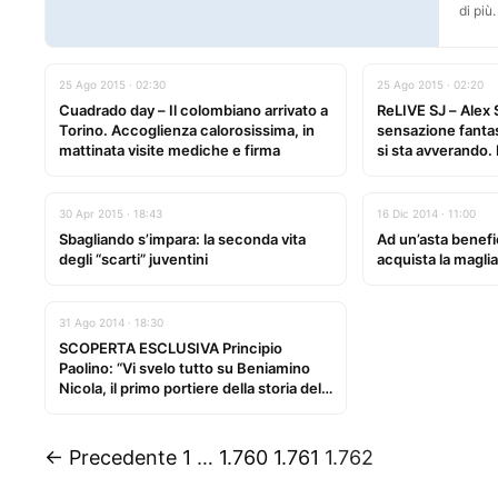
di più
25 Ago 2015 · 02:30
25 Ago 2015 · 02:20
Cuadrado day – Il colombiano arrivato a
ReLIVE SJ – Alex 
Torino. Accoglienza calorosissima, in
sensazione fantas
mattinata visite mediche e firma
si sta avverando. 
Carlos ed Evra”
30 Apr 2015 · 18:43
16 Dic 2014 · 11:00
Sbagliando s’impara: la seconda vita
Ad un’asta benefi
degli “scarti” juventini
acquista la maglia
31 Ago 2014 · 18:30
SCOPERTA ESCLUSIVA Principio
Paolino: “Vi svelo tutto su Beniamino
Nicola, il primo portiere della storia della
Juventus”
← Precedente
1
…
1.760
1.761
1.762