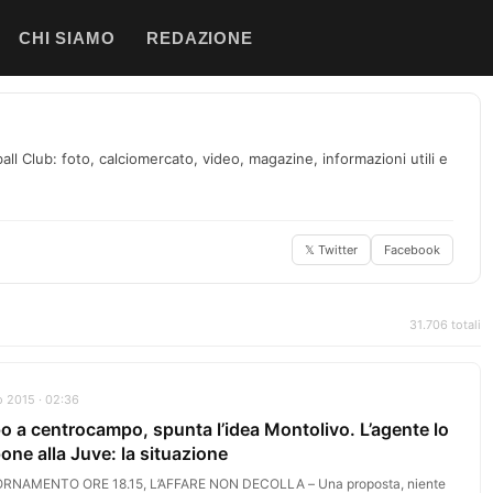
CHI SIAMO
REDAZIONE
ll Club: foto, calciomercato, video, magazine, informazioni utili e
𝕏 Twitter
Facebook
31.706 totali
 2015 · 02:36
o a centrocampo, spunta l’idea Montolivo. L’agente lo
one alla Juve: la situazione
RNAMENTO ORE 18.15, L’AFFARE NON DECOLLA – Una proposta, niente