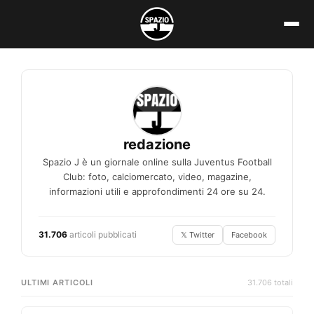
Vai
al
contenuto
redazione
Spazio J è un giornale online sulla Juventus Football
Club: foto, calciomercato, video, magazine,
informazioni utili e approfondimenti 24 ore su 24.
31.706
articoli pubblicati
𝕏 Twitter
Facebook
ULTIMI ARTICOLI
31.706 totali