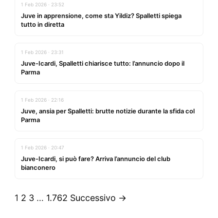
1 Feb 2026 · 23:52
Juve in apprensione, come sta Yildiz? Spalletti spiega
tutto in diretta
1 Feb 2026 · 23:31
Juve-Icardi, Spalletti chiarisce tutto: l’annuncio dopo il
Parma
1 Feb 2026 · 22:16
Juve, ansia per Spalletti: brutte notizie durante la sfida col
Parma
1 Feb 2026 · 20:47
Juve-Icardi, si può fare? Arriva l’annuncio del club
bianconero
1
2
3
…
1.762
Successivo →