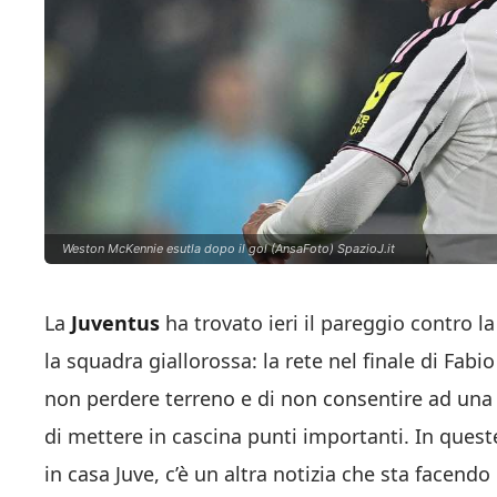
Weston McKennie esutla dopo il gol (AnsaFoto) SpazioJ.it
La
Juventus
ha trovato ieri il pareggio contro 
la squadra giallorossa: la rete nel finale di Fa
non perdere terreno e di non consentire ad una
di mettere in cascina punti importanti. In queste
in casa Juve, c’è un altra notizia che sta facendo g