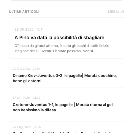
ULTIMI ARTICOLI
1.152 totali
29 Ott 2020 · 12:11
A Pirlo va data la possibilità di sbagliare
C’è poco da girarci attorno, è sotto gli occhi di tutti: l’inizio
stagione della Juventus è stato pessimo. Non si…
20 Ott 2020 · 21:04
Dinamo Kiev-Juventus 0-2, le pagelle| Morata cecchino,
bene gli esterni
17 Ott 2020 · 23:21
Crotone-Juventus 1-1, le pagelle | Morata ritorna al gol,
non benissimo la difesa
24 Lug 2020 · 12:18