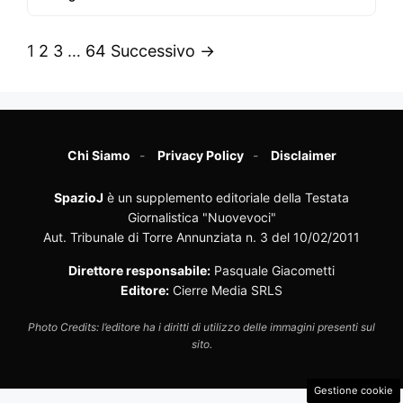
1
2
3
…
64
Successivo →
Chi Siamo
Privacy Policy
Disclaimer
SpazioJ
è un supplemento editoriale della Testata
Giornalistica "Nuovevoci"
Aut. Tribunale di Torre Annunziata n. 3 del 10/02/2011
Direttore responsabile:
Pasquale Giacometti
Editore:
Cierre Media SRLS
Photo Credits: l’editore ha i diritti di utilizzo delle immagini presenti sul
sito.
Gestione cookie