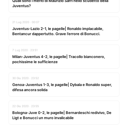
Quali sono i meriti di Maurizio Sarri nello scudetto della
Juventus?
21 Lug 2020 · 00:07
Juventus-Lazio 2-1, le pagelle| Ronaldo implacabile,
Bentancur dappertutto. Grave l’errore di Bonucci.
7 Lug 2020 · 23:51
Milan-Juventus 4-2, le pagelle| Tracollo bianconero,
pochissime le sufficienze
30 Giu 2020 · 23:52
Genoa-Juventus 1-3, le pagelle| Dybala e Ronaldo super,
difesa ancora solida
22 Giu 2020 · 23:55
Bologna-Juve 0-2, le pagelle| Bernardeschi redivivo, De
Ligt e Bonucci un muro invalicabile