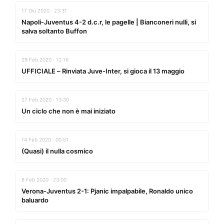
17 Giu 2020 · 23:31
Napoli-Juventus 4-2 d.c.r, le pagelle | Bianconeri nulli, si
salva soltanto Buffon
29 Feb 2020 · 12:16
UFFICIALE – Rinviata Juve-Inter, si gioca il 13 maggio
27 Feb 2020 · 13:30
Un ciclo che non è mai iniziato
14 Feb 2020 · 00:51
(Quasi) il nulla cosmico
8 Feb 2020 · 23:00
Verona-Juventus 2-1: Pjanic impalpabile, Ronaldo unico
baluardo