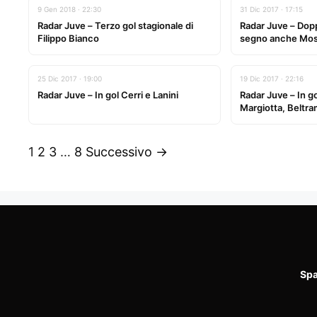
9 Gen 2018 · 22:30
31 Dic 2017 · 17:15
Radar Juve – Terzo gol stagionale di
Radar Juve – Dopp
Filippo Bianco
segno anche Mos
25 Dic 2017 · 19:00
19 Dic 2017 · 22:16
Radar Juve – In gol Cerri e Lanini
Radar Juve – In g
Margiotta, Beltr
1
2
3
…
8
Successivo →
Spa