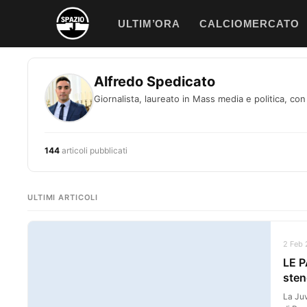
Vai
ULTIM’ORA
CALCIOMERCATO
al
contenuto
Alfredo Spedicato
Giornalista, laureato in Mass media e politica, con 
144
articoli pubblicati
ULTIMI ARTICOLI
2 Feb 
LE P
sten
La Juv