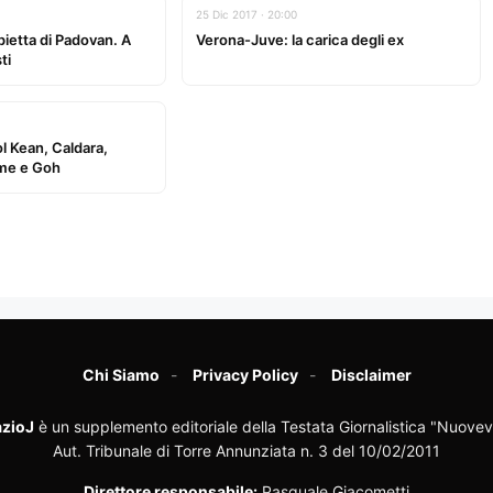
25 Dic 2017 · 20:00
ietta di Padovan. A
Verona-Juve: la carica degli ex
ti
ol Kean, Caldara,
ame e Goh
Chi Siamo
Privacy Policy
Disclaimer
zioJ
è un supplemento editoriale della Testata Giornalistica "Nuovev
Aut. Tribunale di Torre Annunziata n. 3 del 10/02/2011
Direttore responsabile:
Pasquale Giacometti