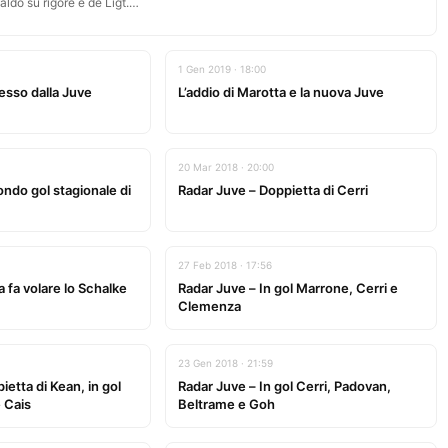
aldo su rigore e de Ligt.…
1 Gen 2019 · 18:00
esso dalla Juve
L’addio di Marotta e la nuova Juve
20 Mar 2018 · 20:00
ndo gol stagionale di
Radar Juve – Doppietta di Cerri
27 Feb 2018 · 17:56
a fa volare lo Schalke
Radar Juve – In gol Marrone, Cerri e
Clemenza
23 Gen 2018 · 21:59
ietta di Kean, in gol
Radar Juve – In gol Cerri, Padovan,
 Cais
Beltrame e Goh