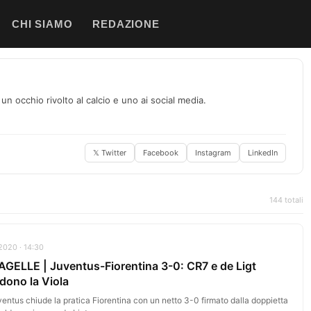
CHI SIAMO
REDAZIONE
un occhio rivolto al calcio e uno ai social media.
𝕏 Twitter
Facebook
Instagram
LinkedIn
144 totali
2020 · 14:30
AGELLE | Juventus-Fiorentina 3-0: CR7 e de Ligt
dono la Viola
entus chiude la pratica Fiorentina con un netto 3-0 firmato dalla doppietta