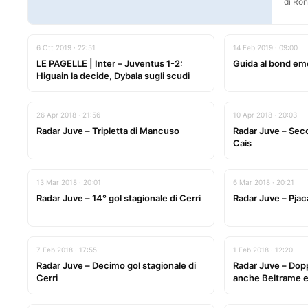
di Ron
6 Ott 2019 · 22:51
14 Feb 2019 · 09:00
LE PAGELLE | Inter – Juventus 1-2:
Guida al bond em
Higuain la decide, Dybala sugli scudi
26 Apr 2018 · 21:56
10 Apr 2018 · 20:03
Radar Juve – Tripletta di Mancuso
Radar Juve – Seco
Cais
13 Mar 2018 · 20:01
6 Mar 2018 · 20:21
Radar Juve – 14° gol stagionale di Cerri
Radar Juve – Pjac
7 Feb 2018 · 17:55
1 Feb 2018 · 12:20
Radar Juve – Decimo gol stagionale di
Radar Juve – Dopp
Cerri
anche Beltrame e