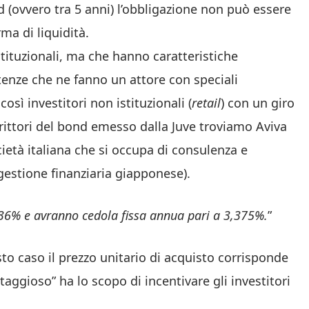
d (ovvero tra 5 anni) l’obbligazione non può essere
rma di liquidità.
tituzionali, ma che hanno caratteristiche
enze che ne fanno un attore con speciali
 così investitori non istituzionali (
retail
) con un giro
scrittori del bond emesso dalla Juve troviamo Aviva
ietà italiana che si occupa di consulenza e
estione finanziaria giapponese).
436% e avranno cedola fissa annua pari a 3,375%.
”
sto caso il prezzo unitario di acquisto corrisponde
aggioso” ha lo scopo di incentivare gli investitori