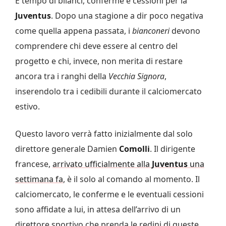
È tempo di bilanci, conferme e cessioni per la
Juventus
. Dopo una stagione a dir poco negativa
come quella appena passata, i
bianconeri
devono
comprendere chi deve essere al centro del
progetto e chi, invece, non merita di restare
ancora tra i ranghi della
Vecchia Signora
,
inserendolo tra i cedibili durante il calciomercato
estivo.
Questo lavoro verrà fatto inizialmente dal solo
direttore generale Damien
Comolli
. Il dirigente
francese,
arrivato ufficialmente alla
Juventus
una
settimana fa
, è il solo al comando al momento. Il
calciomercato, le conferme e le eventuali cessioni
sono affidate a lui, in attesa dell’arrivo di un
direttore sportivo che prenda le redini di queste