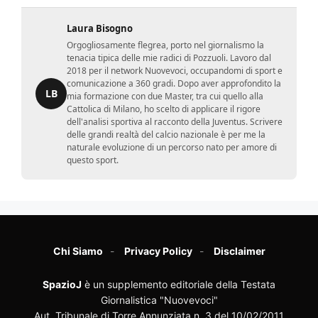
Laura Bisogno
Orgogliosamente flegrea, porto nel giornalismo la
tenacia tipica delle mie radici di Pozzuoli. Lavoro dal
2018 per il network Nuovevoci, occupandomi di sport e
comunicazione a 360 gradi. Dopo aver approfondito la
LB
mia formazione con due Master, tra cui quello alla
Cattolica di Milano, ho scelto di applicare il rigore
dell'analisi sportiva al racconto della Juventus. Scrivere
delle grandi realtà del calcio nazionale è per me la
naturale evoluzione di un percorso nato per amore di
questo sport.
Chi Siamo
Privacy Policy
Disclaimer
SpazioJ
è un supplemento editoriale della Testata
Giornalistica "Nuovevoci"
Aut. Tribunale di Torre Annunziata n. 3 del 10/02/2011