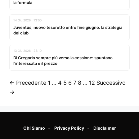
la formula
14 Giu 2026 · 13:00
Juventus, nuovo tesoretto entro fine giugno: la strategia
del club
13 Giu 2026 · 23:10
Di Gregorio sempre più verso la cessione: spuntano
l’interessata e il prezzo
← Precedente
1
…
4
5
6
7
8
…
12
Successivo
→
Chi Siamo
Privacy Policy
Disclaimer