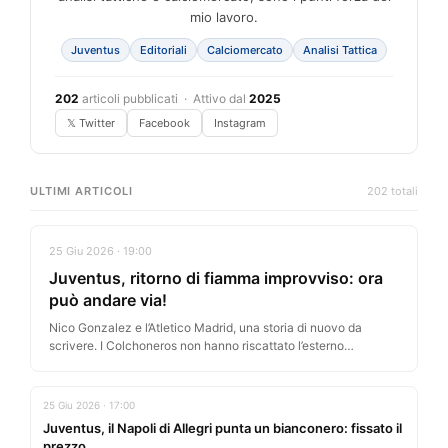
mio lavoro.
Juventus
Editoriali
Calciomercato
Analisi Tattica
202
articoli pubblicati · Attivo dal
2025
𝕏 Twitter
Facebook
Instagram
ULTIMI ARTICOLI
202 totali
25 Giu 2026 · 19:00
Juventus, ritorno di fiamma improvviso: ora
può andare via!
Nico Gonzalez e l’Atletico Madrid, una storia di nuovo da
scrivere. I Colchoneros non hanno riscattato l’esterno
argentino, ma secondo…
25 Giu 2026 · 17:00
Juventus, il Napoli di Allegri punta un bianconero: fissato il
prezzo