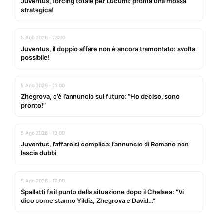
Juventus, forcing totale per Lucumí: pronta una mossa
strategica!
5 Ago 2026 · 23:00
Juventus, il doppio affare non è ancora tramontato: svolta
possibile!
5 Ago 2026 · 21:00
Zhegrova, c’è l’annuncio sul futuro: “Ho deciso, sono
pronto!”
5 Ago 2026 · 19:00
Juventus, l’affare si complica: l’annuncio di Romano non
lascia dubbi
5 Ago 2026 · 17:00
Spalletti fa il punto della situazione dopo il Chelsea: “Vi
dico come stanno Yildiz, Zhegrova e David…”