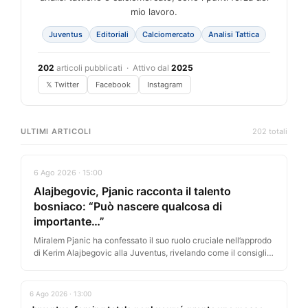
mio lavoro.
Juventus
Editoriali
Calciomercato
Analisi Tattica
202
articoli pubblicati · Attivo dal
2025
𝕏 Twitter
Facebook
Instagram
ULTIMI ARTICOLI
202 totali
6 Ago 2026 · 15:00
Alajbegovic, Pjanic racconta il talento
bosniaco: “Può nascere qualcosa di
importante…”
Miralem Pjanic ha confessato il suo ruolo cruciale nell’approdo
di Kerim Alajbegovic alla Juventus, rivelando come il consiglio
dell’ex centrocampista…
6 Ago 2026 · 13:00