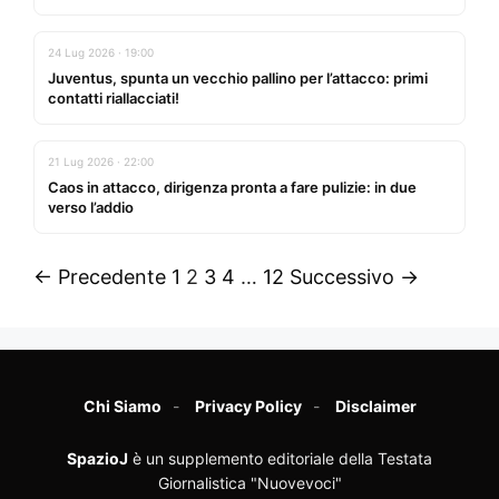
24 Lug 2026 · 19:00
Juventus, spunta un vecchio pallino per l’attacco: primi
contatti riallacciati!
21 Lug 2026 · 22:00
Caos in attacco, dirigenza pronta a fare pulizie: in due
verso l’addio
← Precedente
1
2
3
4
…
12
Successivo →
Chi Siamo
Privacy Policy
Disclaimer
SpazioJ
è un supplemento editoriale della Testata
Giornalistica "Nuovevoci"