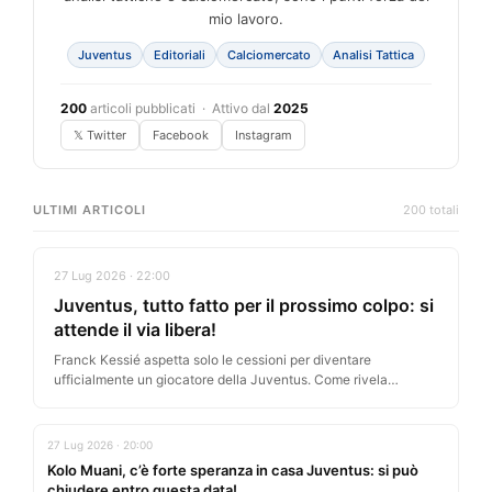
mio lavoro.
Juventus
Editoriali
Calciomercato
Analisi Tattica
200
articoli pubblicati · Attivo dal
2025
𝕏 Twitter
Facebook
Instagram
ULTIMI ARTICOLI
200 totali
27 Lug 2026 · 22:00
Juventus, tutto fatto per il prossimo colpo: si
attende il via libera!
Franck Kessié aspetta solo le cessioni per diventare
ufficialmente un giocatore della Juventus. Come rivela
Tuttosport, la trattativa con l’ivoriano…
27 Lug 2026 · 20:00
Kolo Muani, c’è forte speranza in casa Juventus: si può
chiudere entro questa data!