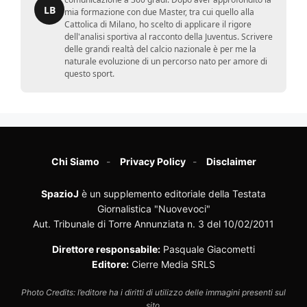
LB
mia formazione con due Master, tra cui quello alla
Cattolica di Milano, ho scelto di applicare il rigore
dell'analisi sportiva al racconto della Juventus. Scrivere
delle grandi realtà del calcio nazionale è per me la
naturale evoluzione di un percorso nato per amore di
questo sport.
Chi Siamo
Privacy Policy
Disclaimer
SpazioJ
è un supplemento editoriale della Testata
Giornalistica "Nuovevoci"
Aut. Tribunale di Torre Annunziata n. 3 del 10/02/2011
Direttore responsabile:
Pasquale Giacometti
Editore:
Cierre Media SRLS
Photo Credits: l’editore ha i diritti di utilizzo delle immagini presenti sul
sito.