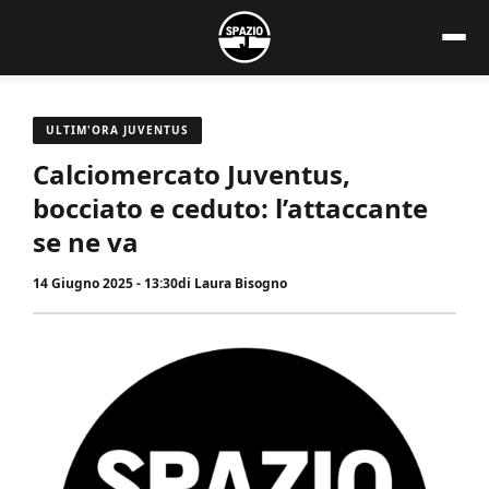
Vai
al
contenuto
ULTIM'ORA JUVENTUS
Calciomercato Juventus,
bocciato e ceduto: l’attaccante
se ne va
14 Giugno 2025 - 13:30
di
Laura Bisogno