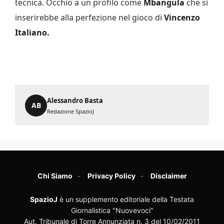
tecnica. Occhio a un profilo come
Mbangula
che si
inserirebbe alla perfezione nel gioco di
Vincenzo
Italiano.
Alessandro Basta
AB
Redazione SpazioJ
Chi Siamo
Privacy Policy
Disclaimer
SpazioJ
è un supplemento editoriale della Testata
Giornalistica "Nuovevoci"
Aut. Tribunale di Torre Annunziata n. 3 del 10/02/2011