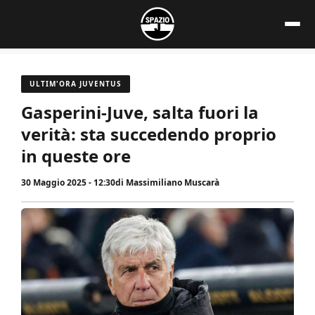
Vai
al
contenuto
ULTIM'ORA JUVENTUS
Gasperini-Juve, salta fuori la
verità: sta succedendo proprio
in queste ore
30 Maggio 2025 - 12:30
di
Massimiliano Muscarà