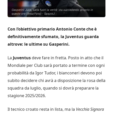
Gasperini-Juve, salta fuori la verità: sta succedendo proprio in
queste ore (Ansa Foto) - SpazioJ
Con l’obiettivo primario Antonio Conte che è
definitivamente sfumato, la Juventus guarda
altrove: le ultime su Gasperini.
La
Juventus
deve fare in fretta. Posto in atto che il
Mondiale per Club sarà portato a termine con ogni
probabilità da Igor Tudor, i bianconeri devono poi
subito decidere chi avrà a disposizione la rosa della
squadra da luglio, quando si dovrà preparare la
stagione 2025/2026.
Il tecnico croato resta in lista, ma la
Vecchia Signora