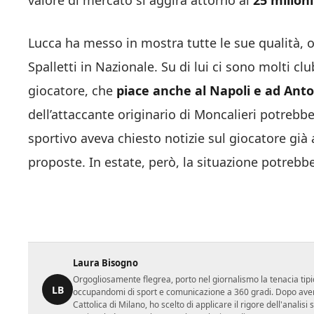
valore di mercato si aggira attorno ai
25 milioni
Lucca ha messo in mostra tutte le sue qualità,
Spalletti in Nazionale. Su di lui ci sono molti cl
giocatore, che
piace anche al Napoli e ad Ant
dell’attaccante originario di Moncalieri potrebber
sportivo aveva chiesto notizie sul giocatore già
proposte. In estate, però, la situazione potrebb
Laura Bisogno
Orgogliosamente flegrea, porto nel giornalismo la tenacia tipi
LB
occupandomi di sport e comunicazione a 360 gradi. Dopo aver 
Cattolica di Milano, ho scelto di applicare il rigore dell'analisi