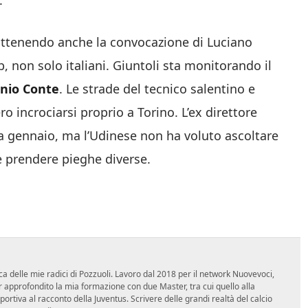
.
 ottenendo anche la convocazione di Luciano
ub, non solo italiani. Giuntoli sta monitorando il
onio Conte
. Le strade del tecnico salentino e
o incrociarsi proprio a Torino. L’ex direttore
 a gennaio, ma l’Udinese non ha voluto ascoltare
e prendere pieghe diverse.
ca delle mie radici di Pozzuoli. Lavoro dal 2018 per il network Nuovevoci,
approfondito la mia formazione con due Master, tra cui quello alla
 sportiva al racconto della Juventus. Scrivere delle grandi realtà del calcio