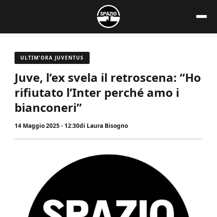
Vai
al
contenuto
ULTIM'ORA JUVENTUS
Juve, l’ex svela il retroscena: “Ho
rifiutato l’Inter perché amo i
bianconeri”
14 Maggio 2025 - 12:30
di
Laura Bisogno