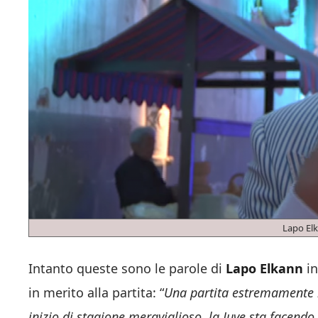
Lapo El
Intanto queste sono le parole di
Lapo Elkann
i
in merito alla partita: “
Una partita estremamente i
inizio di stagione meraviglioso, la Juve sta facend