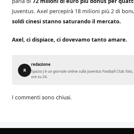
parla di
72 milioni di euro più bonus per quatt
Juventus. Axel percepirà 18 milioni più 2 di bon
soldi cinesi stanno saturando il mercato.
Axel, ci dispiace, ci dovevamo tanto amare.
redazione
R
Spazio J è un giornale online sulla Juventus Football Club: fot
ore su 24.
I commenti sono chiusi.