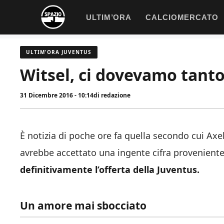
Vai
ULTIM’ORA
CALCIOMERCATO
al
contenuto
ULTIM'ORA JUVENTUS
Witsel, ci dovevamo tant
31 Dicembre 2016 - 10:14
di
redazione
È notizia di poche ore fa quella secondo cui Ax
avrebbe accettato una ingente cifra provenient
definitivamente l’offerta della Juventus.
Un amore mai sbocciato