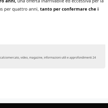
ro anni,
una offerta inarrivabile ed eccessiva per la
us per quattro anni,
tanto per confermare che i
o, calciomercato, video, magazine, informazioni utili e approfondimenti 24