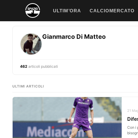
Vai
ULTIM’ORA
CALCIOMERCATO
al
contenuto
Gianmarco Di Matteo
462
articoli pubblicati
ULTIMI ARTICOLI
21 Mag
Dife
Con i 
bisogn