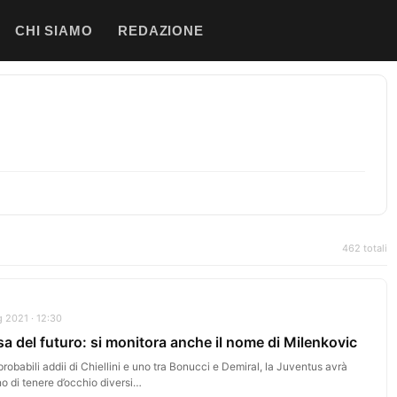
CHI SIAMO
REDAZIONE
462 totali
 2021 · 12:30
sa del futuro: si monitora anche il nome di Milenkovic
probabili addii di Chiellini e uno tra Bonucci e Demiral, la Juventus avrà
o di tenere d’occhio diversi…