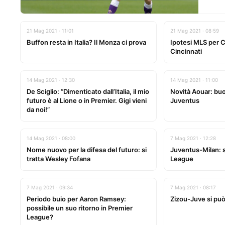
21 Mag 2021 · 11:01
21 Mag 2021 · 08:59
Buffon resta in Italia? Il Monza ci prova
Ipotesi MLS per Ch
Cincinnati
14 Mag 2021 · 12:30
14 Mag 2021 · 11:00
De Sciglio: “Dimenticato dall’Italia, il mio
Novità Aouar: buo
futuro è al Lione o in Premier. Gigi vieni
Juventus
da noi!”
14 Mag 2021 · 08:00
7 Mag 2021 · 12:28
Nome nuovo per la difesa del futuro: si
Juventus-Milan: 
tratta Wesley Fofana
League
7 Mag 2021 · 09:34
7 Mag 2021 · 08:17
Periodo buio per Aaron Ramsey:
Zizou-Juve si può 
possibile un suo ritorno in Premier
League?