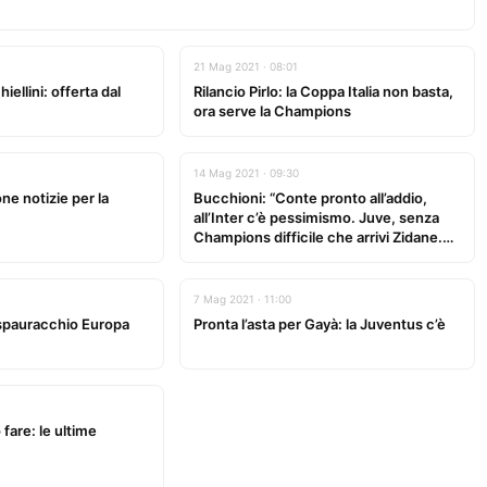
21 Mag 2021 · 08:01
iellini: offerta dal
Rilancio Pirlo: la Coppa Italia non basta,
ora serve la Champions
14 Mag 2021 · 09:30
ne notizie per la
Bucchioni: “Conte pronto all’addio,
all’Inter c’è pessimismo. Juve, senza
Champions difficile che arrivi Zidane.
Possibile Pirlo-bis…”
7 Mag 2021 · 11:00
spauracchio Europa
Pronta l’asta per Gayà: la Juventus c’è
fare: le ultime