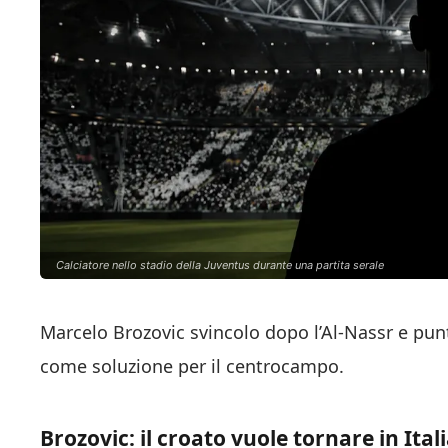
Calciatore nello stadio della Juventus durante una partita serale
Marcelo Brozovic svincolo dopo l’Al-Nassr e punta
come soluzione per il centrocampo.
Brozovic: il croato vuole tornare in Ital