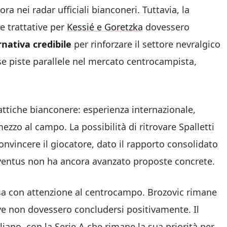
 nei radar ufficiali bianconeri. Tuttavia, la
e trattative per
Kessié e Goretzka
dovessero
rnativa credibile
per rinforzare il settore nevralgico
se piste parallele nel mercato centrocampista,
tattiche bianconere: esperienza internazionale,
ezzo al campo. La possibilità di ritrovare Spalletti
vincere il giocatore, dato il rapporto consolidato
a Juventus non ha ancora avanzato proposte concrete.
osa con attenzione al centrocampo. Brozovic rimane
tive non dovessero concludersi positivamente. Il
liano, con la Serie A che rimane la sua priorità per