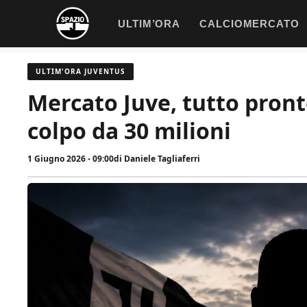
Vai
ULTIM’ORA
CALCIOMERCATO
al
contenuto
ULTIM'ORA JUVENTUS
Mercato Juve, tutto pront
colpo da 30 milioni
1 Giugno 2026 - 09:00
di
Daniele Tagliaferri