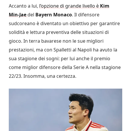
Accanto a lui,
l’opzione di grande livello è
Kim
Min‑Jae
del
Bayern Monaco
. Il difensore
sudcoreano è diventato un obiettivo per garantire
solidità e lettura preventiva delle situazioni di
gioco. In terra bavarese non le sue migliori
prestazioni, ma con Spalletti al Napoli ha avuto la
sua stagione dei sogni: per lui anche il premio
come miglior difensore della Serie A nella stagione
22/23. Insomma, una certezza.