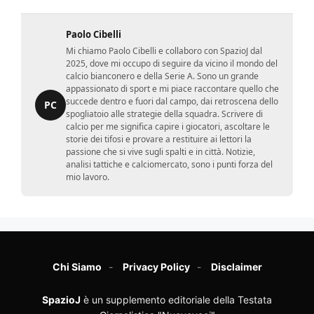
Paolo Cibelli
Mi chiamo Paolo Cibelli e collaboro con SpazioJ dal
2025, dove mi occupo di seguire da vicino il mondo del
calcio bianconero e della Serie A. Sono un grande
appassionato di sport e mi piace raccontare quello che
succede dentro e fuori dal campo, dai retroscena dello
PC
spogliatoio alle strategie della squadra. Scrivere di
calcio per me significa capire i giocatori, ascoltare le
storie dei tifosi e provare a restituire ai lettori la
passione che si vive sugli spalti e in città. Notizie,
analisi tattiche e calciomercato, sono i punti forza del
mio lavoro.
Chi Siamo
Privacy Policy
Disclaimer
SpazioJ
è un supplemento editoriale della Testata