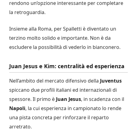
rendono un’opzione interessante per completare
la retroguardia.
Insieme alla Roma, per Spalletti è diventato un
terzino molto solido e importante. Non è da
escludere la possibilità di vederlo in bianconero.
Juan Jesus e Kim: centralità ed esperienza
Nell’ambito del mercato difensivo della
Juventus
spiccano due profili italiani ed internazionali di
spessore. Il primo è
Juan Jesus
, in scadenza con il
Napoli
, la cui esperienza in campionato lo rende
una pista concreta per rinforzare il reparto
arretrato.