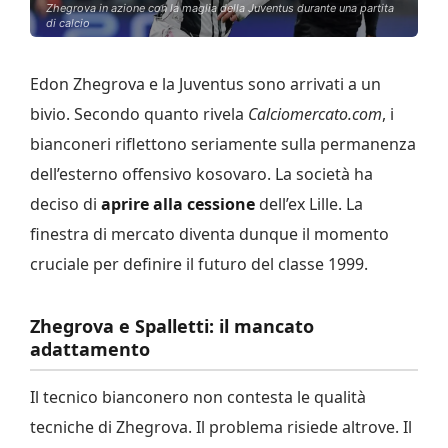
Zhegrova in azione con la maglia della Juventus durante una partita
di calcio
Edon Zhegrova e la Juventus sono arrivati a un
bivio. Secondo quanto rivela
Calciomercato.com
, i
bianconeri riflettono seriamente sulla permanenza
dell’esterno offensivo kosovaro. La società ha
deciso di
aprire alla cessione
dell’ex Lille. La
finestra di mercato diventa dunque il momento
cruciale per definire il futuro del classe 1999.
Zhegrova e Spalletti: il mancato
adattamento
Il tecnico bianconero non contesta le qualità
tecniche di Zhegrova. Il problema risiede altrove. Il