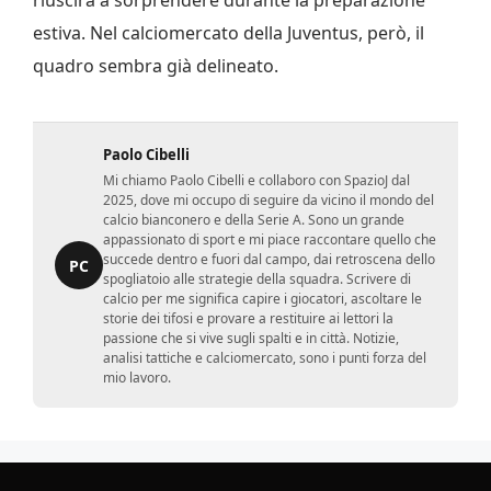
riuscirà a sorprendere durante la preparazione
estiva. Nel calciomercato della Juventus, però, il
quadro sembra già delineato.
Paolo Cibelli
Mi chiamo Paolo Cibelli e collaboro con SpazioJ dal
2025, dove mi occupo di seguire da vicino il mondo del
calcio bianconero e della Serie A. Sono un grande
appassionato di sport e mi piace raccontare quello che
succede dentro e fuori dal campo, dai retroscena dello
PC
spogliatoio alle strategie della squadra. Scrivere di
calcio per me significa capire i giocatori, ascoltare le
storie dei tifosi e provare a restituire ai lettori la
passione che si vive sugli spalti e in città. Notizie,
analisi tattiche e calciomercato, sono i punti forza del
mio lavoro.