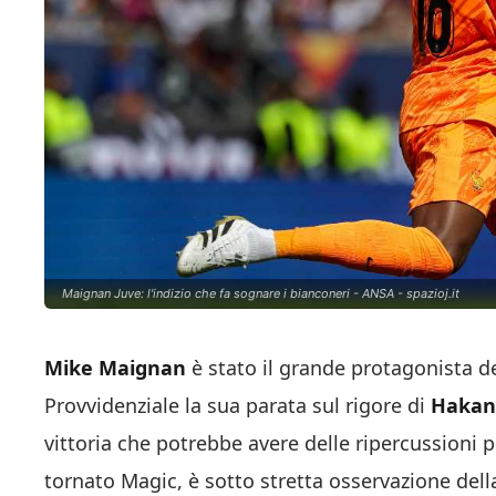
Maignan Juve: l'indizio che fa sognare i bianconeri - ANSA - spazioj.it
Mike Maignan
è stato il grande protagonista d
Provvidenziale la sua parata sul rigore di
Hakan 
vittoria che potrebbe avere delle ripercussioni p
tornato Magic, è sotto stretta osservazione della