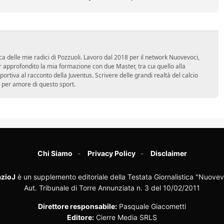
ca delle mie radici di Pozzuoli. Lavoro dal 2018 per il network Nuovevoci,
approfondito la mia formazione con due Master, tra cui quello alla
 sportiva al racconto della Juventus. Scrivere delle grandi realtà del calcio
 per amore di questo sport.
Chi Siamo
Privacy Policy
Disclaimer
zioJ
è un supplemento editoriale della Testata Giornalistica "Nuovev
Aut. Tribunale di Torre Annunziata n. 3 del 10/02/2011
Direttore responsabile:
Pasquale Giacometti
Editore:
Cierre Media SRLS