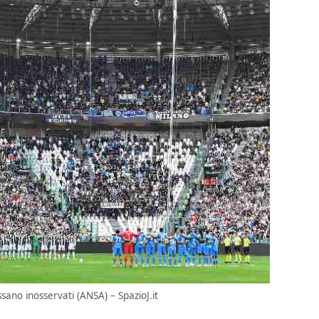
assano inosservati (ANSA) – SpazioJ.it