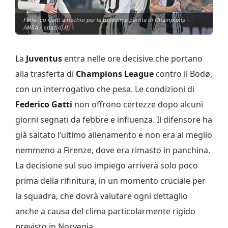
Federico Gatti a rischio per la prossima partita di Champions -
ANSA - spazioj.it
La
Juventus
entra nelle ore decisive che portano
alla trasferta di
Champions League
contro il Bodø,
con un interrogativo che pesa. Le condizioni di
Federico Gatti
non offrono certezze dopo alcuni
giorni segnati da febbre e influenza. Il difensore ha
già saltato l’ultimo allenamento e non era al meglio
nemmeno a Firenze, dove era rimasto in panchina.
La decisione sul suo impiego arriverà solo poco
prima della rifinitura, in un momento cruciale per
la squadra, che dovrà valutare ogni dettaglio
anche a causa del clima particolarmente rigido
previsto in Norvegia.