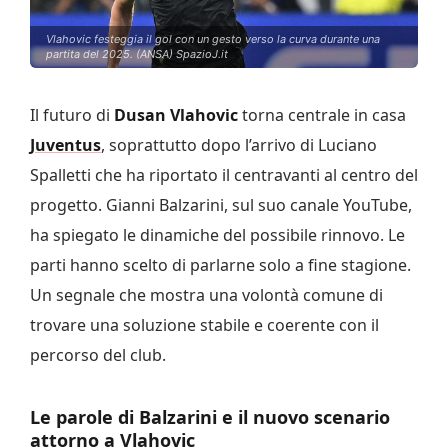
Vlahovic festeggia il gol con un gesto verso la curva durante una
partita del 2025. (ANSA) SpazioJ.it
Il futuro di
Dusan Vlahovic
torna centrale in casa
Juventus
, soprattutto dopo l’arrivo di Luciano
Spalletti che ha riportato il centravanti al centro del
progetto. Gianni Balzarini, sul suo canale YouTube,
ha spiegato le dinamiche del possibile rinnovo. Le
parti hanno scelto di parlarne solo a fine stagione.
Un segnale che mostra una volontà comune di
trovare una soluzione stabile e coerente con il
percorso del club.
Le parole di Balzarini e il nuovo scenario
attorno a Vlahovic