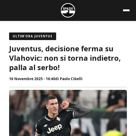
Vai
al
contenuto
ULTIM'ORA JUVENTUS
Juventus, decisione ferma su
Vlahovic: non si torna indietro,
palla al serbo!
16 Novembre 2025 - 16:40
di
Paolo Cibelli