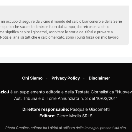
 mi occupo di seguire da vicino il mondo del calcio bianconero e della Serie
 quello che succede dentro e fuori dal campo, dai retroscena dello
e significa capire i giocatori, ascoltare le storie dei tifosi e provare a
tà. Notizie, analisi tattiche e calciomercato, sono i punti forza del mio lavoro.
Chi Siamo
Privacy Policy
Disclaimer
zioJ
è un supplemento editoriale della Testata Giornalistica "Nuovev
Aut. Tribunale di Torre Annunziata n. 3 del 10/02/2011
Direttore responsabile:
Pasquale Giacometti
Editore:
Cierre Media SRLS
Photo Credits: l’editore ha i diritti di utilizzo delle immagini presenti sul sito.