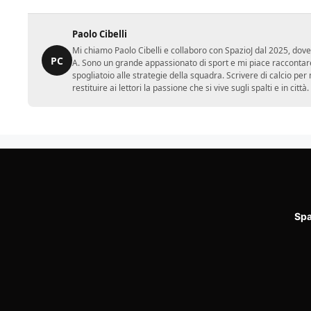
Paolo Cibelli
Mi chiamo Paolo Cibelli e collaboro con SpazioJ dal 2025, dove
PC
A. Sono un grande appassionato di sport e mi piace raccontare
spogliatoio alle strategie della squadra. Scrivere di calcio per m
restituire ai lettori la passione che si vive sugli spalti e in cit
Spa