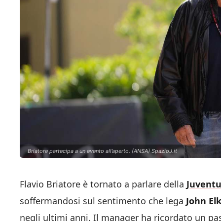
Briatore partecipa a un evento all’aperto. (ANSA) SpazioJ.it
Flavio Briatore è tornato a parlare della
Juventu
soffermandosi sul sentimento che lega
John El
negli ultimi anni. Il manager ha ricordato un pass