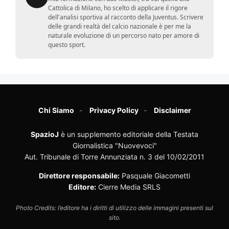
Cattolica di Milano, ho scelto di applicare il rigore
dell'analisi sportiva al racconto della Juventus. Scrivere
delle grandi realtà del calcio nazionale è per me la
naturale evoluzione di un percorso nato per amore di
questo sport.
Chi Siamo
Privacy Policy
Disclaimer
SpazioJ
è un supplemento editoriale della Testata
Giornalistica "Nuovevoci"
Aut. Tribunale di Torre Annunziata n. 3 del 10/02/2011
Direttore responsabile:
Pasquale Giacometti
Editore:
Cierre Media SRLS
Photo Credits: l’editore ha i diritti di utilizzo delle immagini presenti sul
sito.